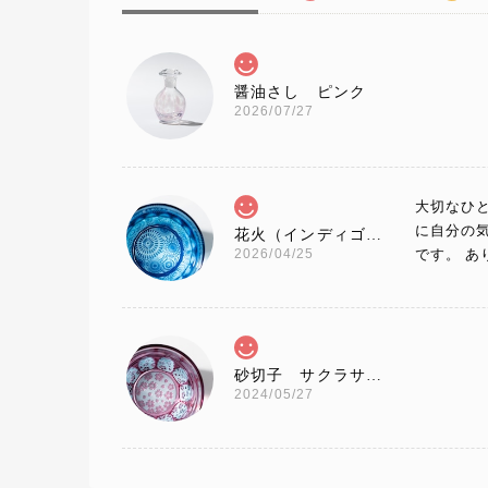
醤油さし ピンク
2026/07/27
大切なひ
に自分の
花火（インディゴ×ライトブルー）大サイズ
2026/04/25
です。 
砂切子 サクラサク（金赤×ライトブルー）【名入れ無料 アルファベット12文字まで】金赤という色味で還暦・百寿の方にもピッタリです！
2024/05/27
プレゼン