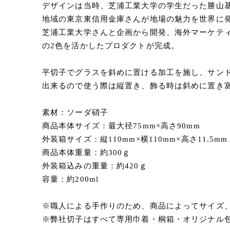
デザインは当時、芝浦工業大学の学生だった勝山
地域の東京東信用金庫さんが地場の魅力を世界に
芝浦工業大学さんと企画から開発、海外マーケティ
の2色を活かしたプロダクトが完成。
平切子でグラスを斜めに置ける加工を施し、サン
出来るので使う際は縦置き、飾る時は斜めに置き
素材：ソーダ硝子
商品本体サイズ：最大径75mm×高さ90mm
外装箱サイズ：縦110mm×横110mm×高さ11.5mm
商品本体重量：約300ｇ
外装箱込みの重量：約420ｇ
容量：約200ml
※職人による手作りのため、商品によってサイズ
※弊社切子はすべて専用巾着・桐箱・オリジナル