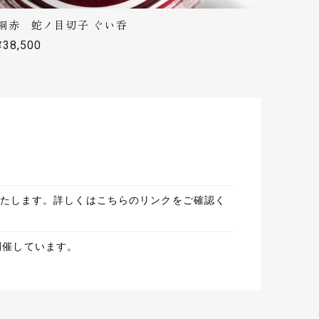
も評価の高い切子です。 実はあの素材、オレン
銅赤 蛇ノ目切子 ぐい呑
暖色を被せる事はほとんどなく、実験的に作っ
¥38,500
姿は手前味噌ですがとても美しいと思っており
お願い致します！
りました。またご縁がありましたら宜しくお願い致し
川の水面に映る花火をイメージして制作しまし
いいたします。詳しくはこちらのリンクをご確認く
開催しています。
礼として贈りました。とても喜んでもらえました。親