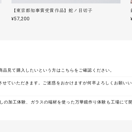
この度はありがとうございます！ 紅葉の切子はスタッフの中でとて
【東京都知事賞受賞作品】蛇ノ目切子
ジガラスにピンクガラスを被せた二層のガラスでして、通常暖色に
¥57,200
た素材を加工したもので、お酒を注いだ時の紅葉がクッキリ現れる
ます。 末長く使っていただければ幸いです。引き続き応援よろしく
応に感謝しています。商品も綺麗でさすが日本の伝統工芸だと驚きがあ
での商品見て購入したいという方はこちらをご確認ください。
この度は誠にありがとうございます！人気の花火の切子です。隅田
改定をさせていただきます。ご迷惑をおかけますが何卒よろしくお願
た。末永くご使用いただければ幸いです！
しの加工体験、ガラスの端材を使った万華鏡作り体験も工場にて
使っていてとても気に入っていたので、今回はお世話になった方へのお
な対応で、無理も聞いていただき、とても感謝しています。