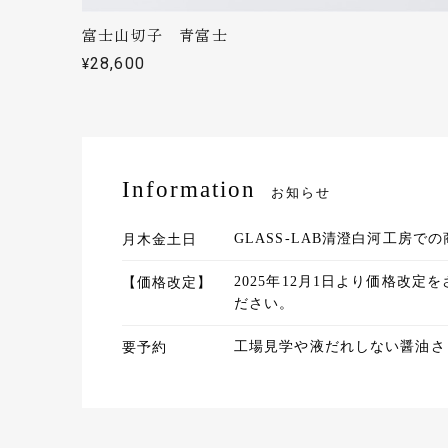
富士山切子 青富士
¥28,600
Information
丁寧な対
お知らせ
ます。
砂切子 花火（金紫×ライトブルー）【名入れ無料 アルファベット12文字まで】
2022/07/15
月木金土日
GLASS-LAB清澄白河工房
【価格改定】
2025年12月1日より価格
ださい。
要予約
工場見学や液だれしない醤油さ
自分でも
切で丁寧
砂切子 花火（金紫×ライトブルー）【名入れ無料 アルファベット12文字まで】
2022/05/31