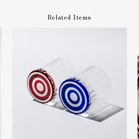
Related Items
ありがとうございます！美しい赤が生える江戸切子で金運の象徴で
た！
トする方に直送したので実物はわかりませんが、メールで丁寧に対応し
ラッピングの例、値上がりのお知らせなどサイトでは確認できなかった
この度はレビューをいただき誠にありがとうございます！ ラッピン
録しました！アドバイスありがとうございます。 名入れのイメージ
ざいますのでご確認いただければ幸いです。値上げの件も弊社ホー
りづらく申し訳ありません。 https://glass-labo.com/price2
麗なお品です。 お酒を入れた際の模様変わりが素敵で、インテリアとし
えました。 ありがとうございました。