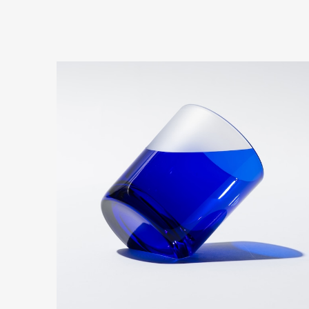
砂切子 金魚（金赤×ライトブルー）【名入れ無料 アルファベット12文字まで】金赤という色味で還暦の方にもピッタリです！
2023/07/03
プレゼン
るのか、
砂切子 花火（金紫×ライトブルー）【名入れ無料 アルファベット12文字まで】紫なので古希・喜寿・卒寿の贈り物としてもピッタリです！
2023/07/03
すごく綺
んでもら
砂切子 紅葉（金赤×オレンジ）【名入れ無料 アルファベット12文字まで】
2023/02/25