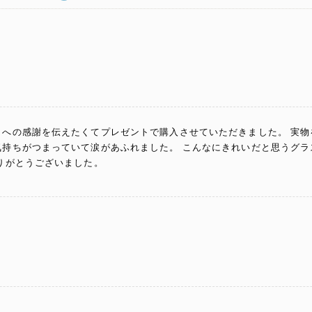
とへの感謝を伝えたくてプレゼントで購入させていただきました。 実
気持ちがつまっていて涙があふれました。 こんなにきれいだと思うグラ
ありがとうございました。
ト先直送のため実物は見ていませんが、夏らしくて良いと思いました。