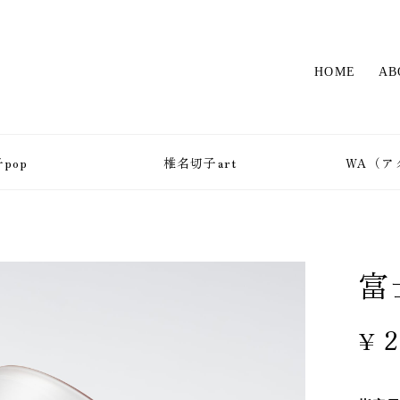
HOME
AB
pop
椎名切子art
WA（ア
富
¥