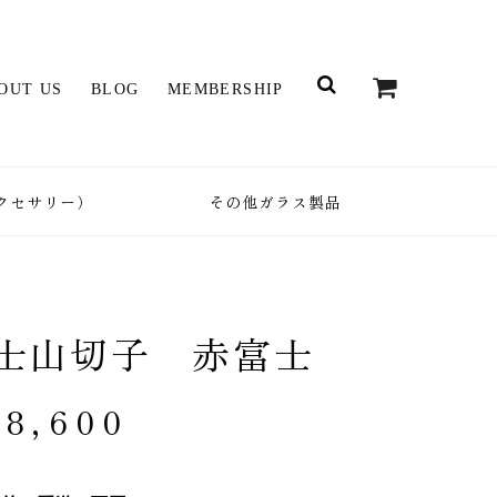
OUT US
BLOG
MEMBERSHIP
クセサリー）
その他ガラス製品
士山切子 赤富士
28,600