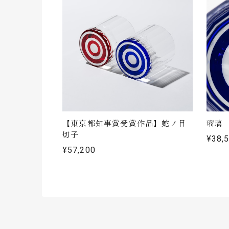
【東京都知事賞受賞作品】蛇ノ目
瑠璃
切子
¥38,
¥57,200