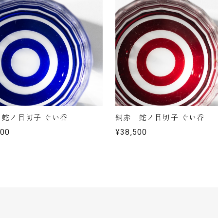
 蛇ノ目切子 ぐい呑
銅赤 蛇ノ目切子 ぐい呑
500
¥38,500