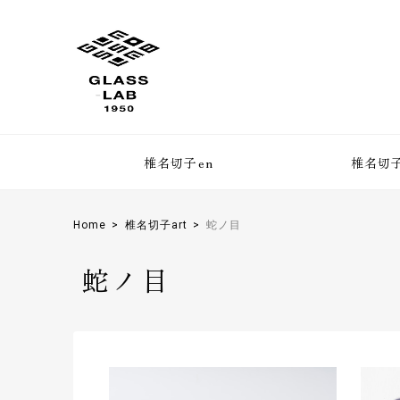
椎名切子en
椎名切子
Home
椎名切子art
蛇ノ目
蛇ノ目