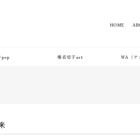
HOME
AB
pop
椎名切子art
WA（ア
来