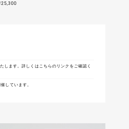
暖色を被せる事はほとんどなく、実験的に作っ
¥25,300
姿は手前味噌ですがとても美しいと思っており
お願い致します！
りました。またご縁がありましたら宜しくお願い致し
川の水面に映る花火をイメージして制作しまし
いいたします。詳しくはこちらのリンクをご確認く
開催しています。
礼として贈りました。とても喜んでもらえました。親
です。 隅田川の水面に映る花火大会をイメー
しております！