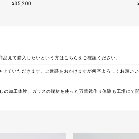
ジガラスにピンクガラスを被せた二層のガラスでして、通常暖色に
¥35,200
た素材を加工したもので、お酒を注いだ時の紅葉がクッキリ現れる
ます。 末長く使っていただければ幸いです。引き続き応援よろしく
応に感謝しています。商品も綺麗でさすが日本の伝統工芸だと驚きがあ
での商品見て購入したいという方はこちらをご確認ください。
この度は誠にありがとうございます！人気の花火の切子です。隅田
改定をさせていただきます。ご迷惑をおかけますが何卒よろしくお願
た。末永くご使用いただければ幸いです！
しの加工体験、ガラスの端材を使った万華鏡作り体験も工場にて
使っていてとても気に入っていたので、今回はお世話になった方へのお
な対応で、無理も聞いていただき、とても感謝しています。
いつもありがとうございます！これからのシーズンもピッタリの花火
ジして制作しております。贈り物として喜んでいただける事を祈念