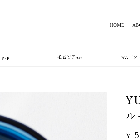
HOME
AB
pop
椎名切子art
WA（ア
Y
ル
¥