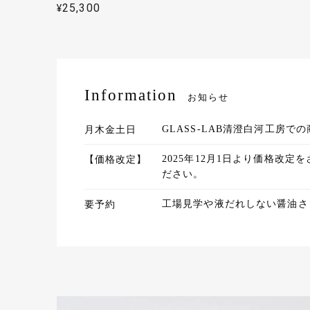
¥25,300
Information
丁寧な対
お知らせ
ます。
砂切子 花火（金紫×ライトブルー）【名入れ無料 アルファベット12文字まで】
2022/07/15
月木金土日
GLASS-LAB清澄白河工房
【価格改定】
2025年12月1日より価格
ださい。
要予約
工場見学や液だれしない醤油さ
自分でも
切で丁寧
砂切子 花火（金紫×ライトブルー）【名入れ無料 アルファベット12文字まで】
2022/05/31