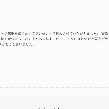
とへの感謝を伝えたくてプレゼントで購入させていただきました。 実
気持ちがつまっていて涙があふれました。 こんなにきれいだと思うグラ
ありがとうございました。
ト先直送のため実物は見ていませんが、夏らしくて良いと思いました。