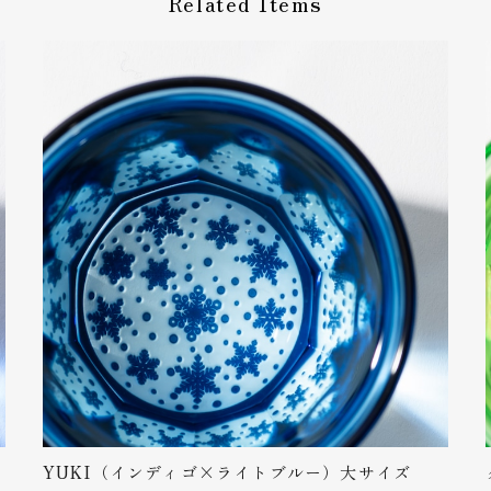
Related Items
ありがとうございます！美しい赤が生える江戸切子で金運の象徴で
た！
トする方に直送したので実物はわかりませんが、メールで丁寧に対応し
ラッピングの例、値上がりのお知らせなどサイトでは確認できなかった
この度はレビューをいただき誠にありがとうございます！ ラッピン
録しました！アドバイスありがとうございます。 名入れのイメージ
ざいますのでご確認いただければ幸いです。値上げの件も弊社ホー
りづらく申し訳ありません。 https://glass-labo.com/price2
麗なお品です。 お酒を入れた際の模様変わりが素敵で、インテリアとし
えました。 ありがとうございました。
この度はありがとうございます！ 紅葉の切子はスタッフの中でとて
YUKI（インディゴ×ライトブルー）大サイズ