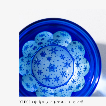
プレゼン
るのか、
砂切子 花火（金紫×ライトブルー）【名入れ無料 アルファベット12文字まで】紫なので古希・喜寿・卒寿の贈り物としてもピッタリです！
2023/07/03
すごく綺
んでもら
砂切子 紅葉（金赤×オレンジ）【名入れ無料 アルファベット12文字まで】
2023/02/25
YUKI（瑠璃×ライトブルー）ぐい呑