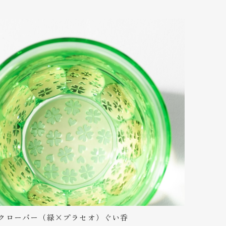
もある金魚をモチーフにさせていただきまし
ていただけました。 名前を入れるとどんな感じにな
？ので、是非載せて欲しいです。
グの具体例、先ほどご確認いただけるように登
ですが分かりづらいかもしれませんが画像にご
ムページに掲載しておりますが、こちらも分か
02307/ 何卒よろしくお願いいたします。
ても上品でお洒落です。 プレゼントした先方にも喜
も評価の高い切子です。 実はあの素材、オレン
クローバー（緑×プラセオ）ぐい呑