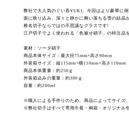
弊社で大人気のぐい吞YUKI。今回はより豪華に
面に映り込み、深々と静かに舞い落ちる雪の結晶
椎名切子ならではの不思議なグラスです!
江戸切子でよく使われる「色被せ硝子」の特注品
素材：ソーダ硝子
商品本体サイズ：最大径75mm×高さ90mm
外装箱サイズ：縦115mm×横110mm×高さ110mm
商品本体重量：約250ｇ
外装箱込みの重量：約380ｇ
容量：約200ml
※職人による手作りのため、商品によってサイズ
※弊社切子はすべて専用巾着・桐箱・オリジナル