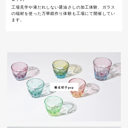
工場見学や液だれしない醤油さしの加工体験、ガラス
の端材を使った万華鏡作り体験も工場にて開催してい
この度はレビューをいただき誠にあ
ます。
りがとうございます！ ラッピングの
具体例、先ほどご確認いただけるよ
うに登録しました！アドバイスあり
がとうございます。 名入れのイメー
ジですが分かりづらいかもしれませ
んが画像にございますのでご確認い
ただければ幸いです。値上げの件も
弊社ホームページに掲載しておりま
すが、こちらも分かりづらく申し訳
ありません。 https://glass-
labo.com/price202307/ 何卒よろし
椎名切子pop
くお願いいたします。
砂切子 紅葉（金赤×オレンジ）【名入れ無料 アルファベット12文字まで】