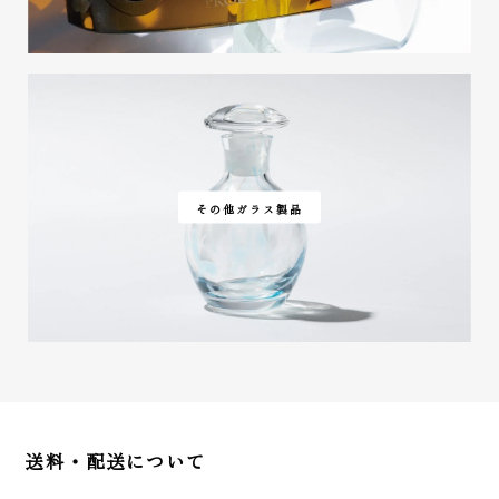
砂切子 花火（金紫×ライトブルー）【名入れ無料 アルファベット12文字まで】
2022/07/15
丁寧な対応に感謝しています。商品も綺麗でさすが日本の伝統
工芸だと驚きがありました。またご縁がありましたら宜しくお
願い致します。
その他ガラス製品
この度は誠にありがとうございま
す！人気の花火の切子です。隅田川
の水面に映る花火をイメージして制
作しました。末永くご使用いただけ
れば幸いです！
送料・配送について
砂切子 花火（金紫×ライトブルー）【名入れ無料 アルファベット12文字まで】