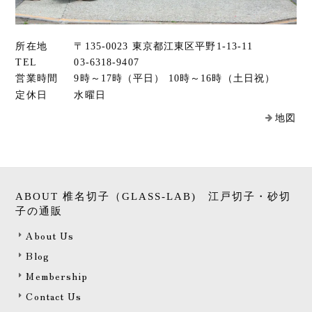
大変喜ばれました。ありがとうございました。
この度はありがとうございます！お
所在地
〒135-0023 東京都江東区平野1-13-11
祖父様への贈り物とのことで、喜ん
TEL
03-6318-9407
でいただいたとのことでスタッフ一
営業時間
9時～17時（平日） 10時～16時（土日祝）
同嬉しく思っております。これから
定休日
水曜日
も喜ばれるガラスを作っていきます
地図
ので、応援何卒よろしくお願い致し
ます！
ABOUT 椎名切子（GLASS-LAB) 江戸切子・砂切
子の通販
PANDA砂切子 Special Edithion 笹Ver’（ピンク×グリーン）
2022/03/26
About Us
Blog
江戸切子のグラスが欲しくていろいろと探していました。遠方
Membership
に住んでいるため、実際にお店や工房にもいけず、また、なか
Contact Us
なか好みのものがなく購入する機会がなかったのですが、椎名