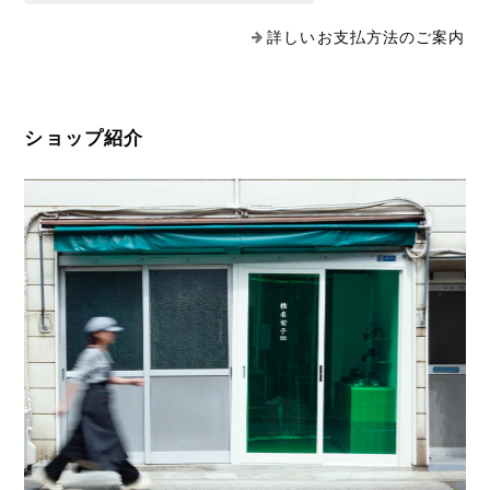
詳しいお支払方法のご案内
非常に細やかな美しい装飾で、アラベスク模様を思い起こさせ
ます。休日に夕陽を見ながら晩酌するのに最高のお供です。
この度はありがとうございます！こ
ショップ紹介
ちらの切子は側面を上段16面、下段
16面の32面磨きをした逸品です。底
面の模様がお酒を入れると反射し、
初めて「完成」する使って楽しい江
戸切子です。是非、冷酒などでお楽
しみください！
砂切子 花火（金紫×ライトブルー）【名入れ無料 アルファベット12文字まで】
2022/05/18
祖父への贈り物として名入れ頂きました。綺麗な仕上がりで、