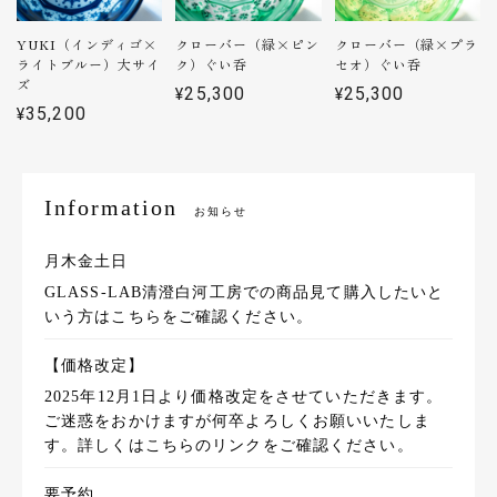
YUKI（インディゴ×
クローバー（緑×ピン
クローバー（緑×プラ
プレゼント先直送のため実物は見ていませんが、夏らしくて良
ライトブルー）大サイ
ク）ぐい呑
セオ）ぐい呑
いと思いました。
ズ
¥25,300
¥25,300
¥35,200
ありがとうございます！美しい赤が
生える江戸切子で金運の象徴でもあ
る金魚をモチーフにさせていただき
Information
お知らせ
ました！
月木金土日
GLASS-LAB清澄白河工房での商品見て購入したいと
いう方はこちらをご確認ください。
砂切子 花火（金紫×ライトブルー）【名入れ無料 アルファベット12文字まで】紫なので古希・喜寿・卒寿の贈り物としてもピッタリです！
2023/07/03
【価格改定】
2025年12月1日より価格改定をさせていただきます。
ご迷惑をおかけますが何卒よろしくお願いいたしま
プレゼントする方に直送したので実物はわかりませんが、メー
す。詳しくはこちらのリンクをご確認ください。
ルで丁寧に対応していただけました。 名前を入れるとどんな感
じになるのか、ラッピングの例、値上がりのお知らせなどサイ
要予約
トでは確認できなかった？ので、是非載せて欲しいです。