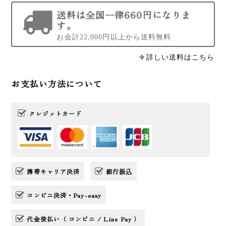
2022/05/31
送料は全国一律660円になりま
す。
自分でも使っていてとても気に入っていたので、今回はお世話
お会計22,000円以上から送料無料
になった方へのお礼として贈りました。とても喜んでもらえま
した。親切で丁寧な対応で、無理も聞いていただき、とても感
詳しい送料はこちら
謝しています。
お支払い方法について
いつもありがとうございます！これ
からのシーズンもピッタリの花火で
クレジットカード
す。 隅田川の水面に映る花火大会を
イメージして制作しております。贈
り物として喜んでいただける事を祈
念しております！
携帯キャリア決済
銀行振込
コンビニ決済・Pay-easy
【2020年藤巻百貨店賞 受賞作品】太陽の花-夕（金赤×オレンジ）
2022/05/18
代金後払い（ コンビニ / Line Pay ）