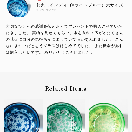
花火（インディゴ×ライトブルー）大サイズ
2026/04/25
大切なひとへの感謝を伝えたくてプレゼントで購入させていた
だきました。 実物を見せてもらい、水を入れて広がるたくさん
の花火に自分の気持ちがつまっていて涙があふれました。 こん
なにきれいだと思うグラスははじめてでした。 また機会があれ
ば購入したいです。 ありがとうございました。
砂切子 サクラサク（金赤×ライトブルー）【名入れ無料 アルファベット12文字まで】金赤という色味で還暦・百寿の方にもピッタリです！
Related Items
2024/05/27
砂切子 金魚（金赤×ライトブルー）【名入れ無料 アルファベット12文字まで】金赤という色味で還暦の方にもピッタリです！
2023/07/03