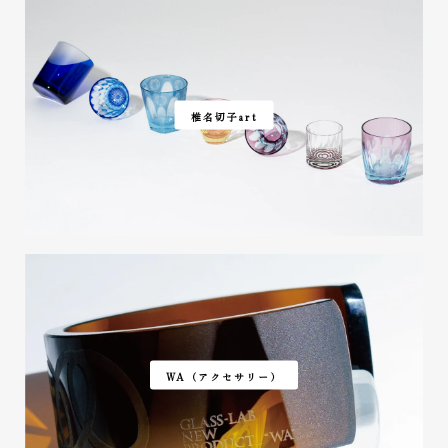
2023/02/25
すごく綺麗なお品です。 お酒を入れた際の模様変わりが素敵
で、インテリアとしても上品でお洒落です。 プレゼントした先
方にも喜んでもらえました。 ありがとうございました。
椎名切子art
この度はありがとうございます！ 紅
葉の切子はスタッフの中でとても評
価の高い切子です。 実はあの素材、
オレンジガラスにピンクガラスを被
せた二層のガラスでして、通常暖色
に暖色を被せる事はほとんどなく、
実験的に作った素材を加工したもの
で、お酒を注いだ時の紅葉がクッキ
リ現れる姿は手前味噌ですがとても
美しいと思っております。 末長く使
WA（アクセサリー）
っていただければ幸いです。引き続
き応援よろしくお願い致します！