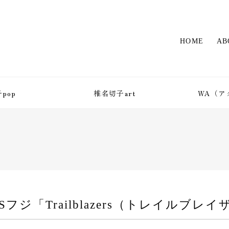
HOME
AB
pop
椎名切子art
WA（ア
フジ「Trailblazers（トレイルブレ