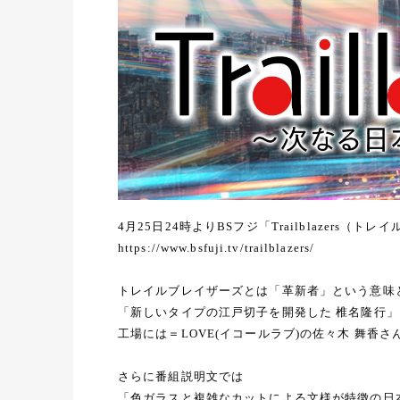
4月25日24時よりBSフジ「Trailblazer
https://www.bsfuji.tv/trailblazers/
トレイルブレイザーズとは「革新者」という意味
「新しいタイプの江戸切子を開発した 椎名隆行
工場には＝LOVE(イコールラブ)の佐々木 舞香
さらに番組説明文では
「色ガラスと複雑なカットによる文様が特徴の日