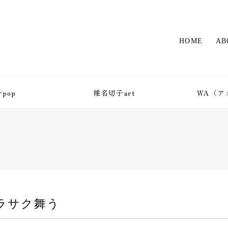
HOME
AB
pop
椎名切子art
WA（ア
ラサク舞う