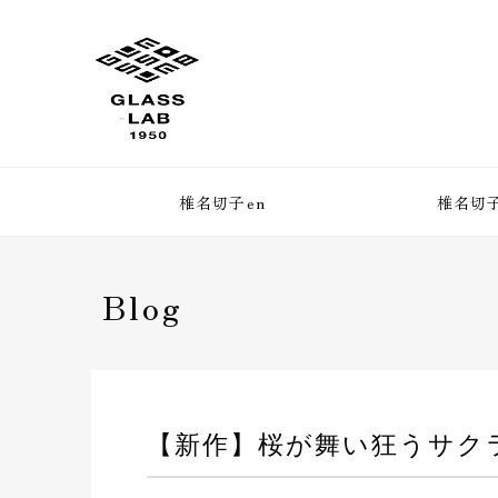
椎名切子en
椎名切子
Blog
【新作】桜が舞い狂うサク