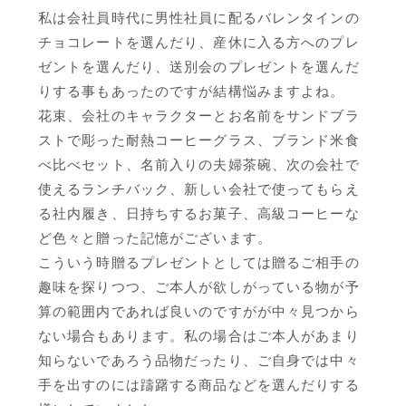
私は会社員時代に男性社員に配るバレンタインの
チョコレートを選んだり、産休に入る方へのプレ
ゼントを選んだり、送別会のプレゼントを選んだ
りする事もあったのですが結構悩みますよね。
花束、会社のキャラクターとお名前をサンドブラ
ストで彫った耐熱コーヒーグラス、ブランド米食
べ比べセット、名前入りの夫婦茶碗、次の会社で
使えるランチバック、新しい会社で使ってもらえ
る社内履き、日持ちするお菓子、高級コーヒーな
ど色々と贈った記憶がございます。
こういう時贈るプレゼントとしては贈るご相手の
趣味を探りつつ、ご本人が欲しがっている物が予
算の範囲内であれば良いのですがが中々見つから
ない場合もあります。私の場合はご本人があまり
知らないであろう品物だったり、ご自身では中々
手を出すのには躊躇する商品などを選んだりする