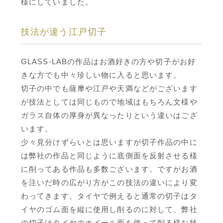
様にしていました。
技法が違う江戸切子
GLASS-LABの作品はお酒好きの方や切子がお好
きな方でも中々珍しい物に入ると思います。
切子の中でも薩摩や江戸や天満などがございます
が技法としては同じもので地域はもちろん文様や
ガラス自体の厚身が異なったりという違いはござ
います。
少々見分けずらいとは思いますが切子作品の中に
は弊社の作品と同じように底側面を反射させる様
に削ってある作品も多数ございます。ですがお酒
を注いだ時の広がり方がこの技法の違いにより変
わってきます。タイヤで例えると通常の切子はタ
イヤのゴム面を縦に使用し削るのに対して、弊社
の切子はタイヤのホイール面を使って削る様な技