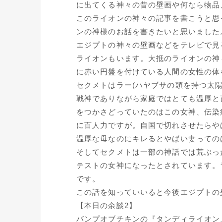
に出てくる神々の昔の壁画や何なら物品
このライオンの神々の記事を書こうと思
ンの神様のお話を書きたいと思いました
エジプトの神々の壁画などをテレビで見
ライオンもいます。大抵のライオンの神
に赤い円盤を付けている人間の女性の体
セクメトはラー(ハヤブサの頭を持つ太
戦神でありながら家庭ではとても温厚と
をつかさどっていたのはこの女神、伝染
に百人力ですが。自国で切れさせたらや
温厚な母なのにキレるとやばい妻っての
そしてセクメトは一部の神話では荒ぶっ
テストの女神になったとされています。
です。
この話を知っていいると今後エジプトの
【本日の余談2】
バンプオブチキンの『タンディライオン