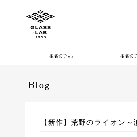
椎名切子en
椎名切子
Blog
【新作】荒野のライオン～