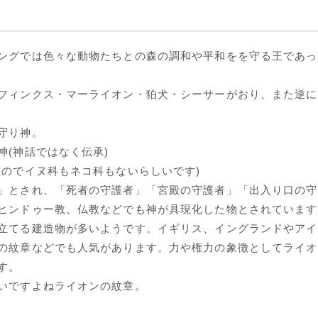
ングでは色々な動物たちとの森の調和や平和をを守る王であっ
フィンクス・マーライオン・狛犬・シーサーがおり、また逆に
守り神。
(神話ではなく伝承)
なのでイヌ科もネコ科もないらしいです)
」とされ、「死者の守護者」「宮殿の守護者」「出入り口の守
ヒンドゥー教、仏教などでも神が具現化した物とされています
立てる建造物が多いようです。イギリス、イングランドやアイ
の紋章などでも人気があります。力や権力の象徴としてライオ
す。
いですよねライオンの紋章。