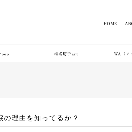
HOME
AB
pop
椎名切子art
WA（ア
涙の理由を知ってるか？