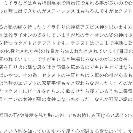
、ミイラなどは今も特別展示で博物館で見れる事が多いので心
った時に出てきたのがスフィンクスはもちろんですがセクメト
。
ると狼の頭を持ったミイラ作りの神様アヌビス神を思い出す方
々は雄ライオンの姿をしていますが雌のライオンの姿の神は少
を持つセクメトとテフヌトです。テフヌトはそこまで神話に登
陽の化身とされた神)の片目から生まれたとされています(目玉
言われています。ですがキレると半端じゃないのがこの女神、
病を作り火の様な息を吐き病気を広めるのでキレさせてはなら
ばいやつ。その為、セクメトの神官たちは医療の心得があるも
は当時のエジプトの家庭事情も今と変わらなかったりするのか
たセクメトにビールをたらふく飲ませたら寝ているうちに毒気
ライオンの女神が猫の女神になっちゃった。なんか可愛い話の
壁画のTVや展示を見た時に少しでもお愉しみ頂けると思うの
』という歌を知っていますか？凄く心が温まる歌なのです。サ