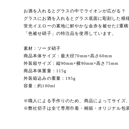
お酒を入れるとグラスの中でライオンが広がる？
グラスにお酒を入れるとグラス底面に彫刻した模
蛍光イエローの素地に鮮やかな金赤を被せた2重
「色被せ硝子」の特注品を使用しています。
素材：ソーダ硝子
商品本体サイズ：最大径70mm×高さ60mm
外装箱サイズ：縦90mm×横90mm×高さ75mm
商品本体重量：115g
外装箱込みの重量：195g
容量：約100ml
※職人による手作りのため、商品によってサイズ
※弊社切子は全て専用巾着・桐箱・オリジナル包