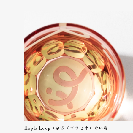
プレゼン
るのか、
砂切子 花火（金紫×ライトブルー）【名入れ無料 アルファベット12文字まで】紫なので古希・喜寿・卒寿の贈り物としてもピッタリです！
2023/07/03
すごく綺
んでもら
砂切子 紅葉（金赤×オレンジ）【名入れ無料 アルファベット12文字まで】
2023/02/25
Hopla Loop（金赤×プラセオ）ぐい吞