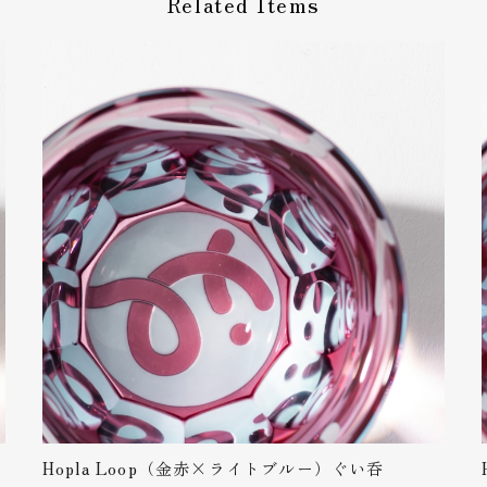
Related Items
ありがとうございます！美しい赤が生える江戸切子で金運の象徴で
た！
トする方に直送したので実物はわかりませんが、メールで丁寧に対応し
ラッピングの例、値上がりのお知らせなどサイトでは確認できなかった
この度はレビューをいただき誠にありがとうございます！ ラッピン
録しました！アドバイスありがとうございます。 名入れのイメージ
ざいますのでご確認いただければ幸いです。値上げの件も弊社ホー
りづらく申し訳ありません。 https://glass-labo.com/price2
麗なお品です。 お酒を入れた際の模様変わりが素敵で、インテリアとし
えました。 ありがとうございました。
この度はありがとうございます！ 紅葉の切子はスタッフの中でとて
Hopla Loop（金赤×ライトブルー）ぐい呑