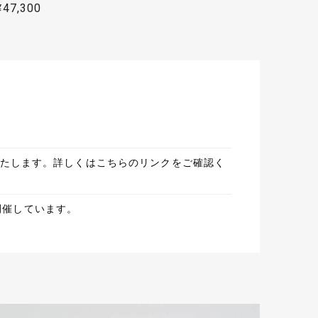
暖色を被せる事はほとんどなく、実験的に作っ
¥47,300
姿は手前味噌ですがとても美しいと思っており
お願い致します！
りました。またご縁がありましたら宜しくお願い致し
川の水面に映る花火をイメージして制作しまし
いいたします。詳しくはこちらのリンクをご確認く
開催しています。
礼として贈りました。とても喜んでもらえました。親
です。 隅田川の水面に映る花火大会をイメー
しております！