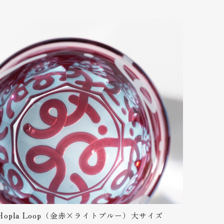
もある金魚をモチーフにさせていただきまし
ていただけました。 名前を入れるとどんな感じにな
？ので、是非載せて欲しいです。
グの具体例、先ほどご確認いただけるように登
ですが分かりづらいかもしれませんが画像にご
ムページに掲載しておりますが、こちらも分か
02307/ 何卒よろしくお願いいたします。
ても上品でお洒落です。 プレゼントした先方にも喜
も評価の高い切子です。 実はあの素材、オレン
Hopla Loop（金赤×ライトブルー）大サイズ