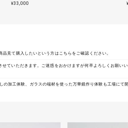
ジガラスにピンクガラスを被せた二層のガラスでして、通常暖色に
¥33,000
た素材を加工したもので、お酒を注いだ時の紅葉がクッキリ現れる
ます。 末長く使っていただければ幸いです。引き続き応援よろしく
応に感謝しています。商品も綺麗でさすが日本の伝統工芸だと驚きがあ
での商品見て購入したいという方はこちらをご確認ください。
この度は誠にありがとうございます！人気の花火の切子です。隅田
改定をさせていただきます。ご迷惑をおかけますが何卒よろしくお願
た。末永くご使用いただければ幸いです！
しの加工体験、ガラスの端材を使った万華鏡作り体験も工場にて
使っていてとても気に入っていたので、今回はお世話になった方へのお
な対応で、無理も聞いていただき、とても感謝しています。
いつもありがとうございます！これからのシーズンもピッタリの花火
ジして制作しております。贈り物として喜んでいただける事を祈念