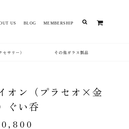
OUT US
BLOG
MEMBERSHIP
クセサリー）
その他ガラス製品
イオン（プラセオ×金
）ぐい呑
30,800