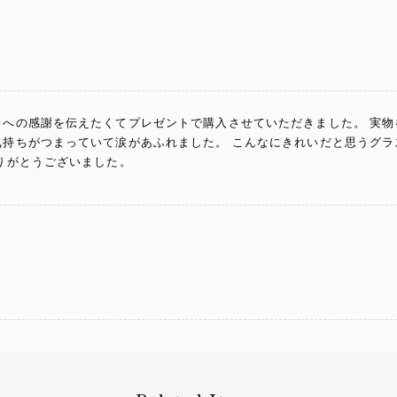
とへの感謝を伝えたくてプレゼントで購入させていただきました。 実
気持ちがつまっていて涙があふれました。 こんなにきれいだと思うグラ
ありがとうございました。
ト先直送のため実物は見ていませんが、夏らしくて良いと思いました。