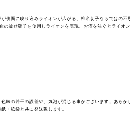
様が側面に映り込みライオンが広がる、椎名切子ならではの不思
構造の被せ硝子を使用しライオンを表現、お酒を注ぐとライオ
、色味の若干の誤差や、気泡が混じる事がございます。あらか
装紙・紙袋と共に発送致します。