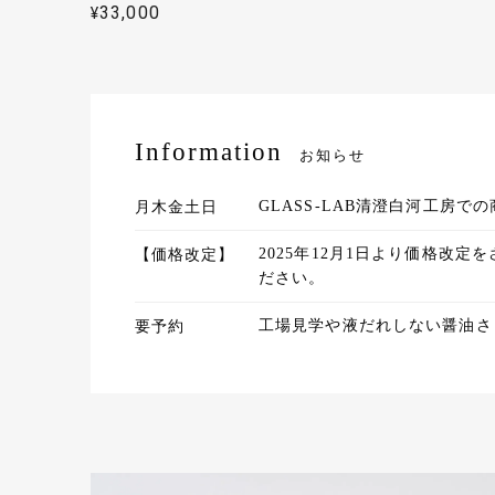
¥33,000
Information
丁寧な対
お知らせ
ます。
砂切子 花火（金紫×ライトブルー）【名入れ無料 アルファベット12文字まで】
2022/07/15
月木金土日
GLASS-LAB清澄白河工房
【価格改定】
2025年12月1日より価格
ださい。
要予約
工場見学や液だれしない醤油さ
自分でも
切で丁寧
砂切子 花火（金紫×ライトブルー）【名入れ無料 アルファベット12文字まで】
2022/05/31