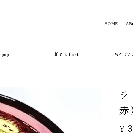
HOME
AB
pop
椎名切子art
WA（ア
ラ
赤
¥